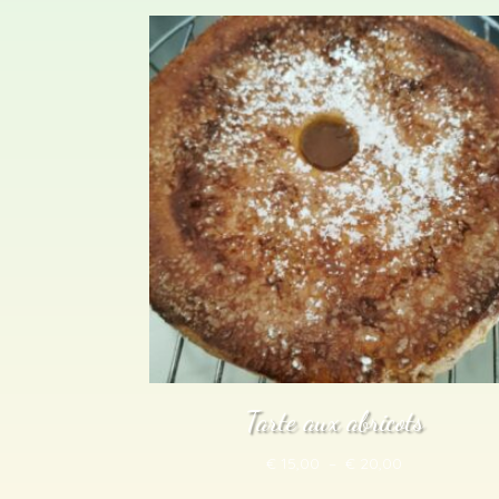
prix :
€ 15,00
à
€ 20,00
Tarte aux abricots
Plage
€
15,00
–
€
20,00
de