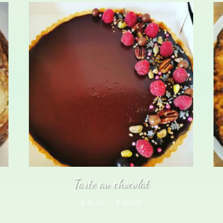
prix :
€ 15,00
à
€ 20,00
Tarte au chocolat
Plage
€
15,00
–
€
20,00
de