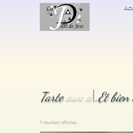
Ac
choc
Tarte
.Et bien d
Trié
7 résultats affichés
par