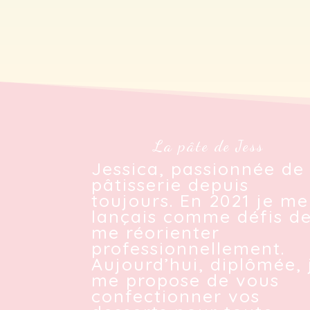
prix :
€ 15,00
à
€ 20,00
La pâte de Jess
Jessica, passionnée de
pâtisserie depuis
toujours. En 2021 je me
lançais comme défis d
me réorienter
professionnellement.
Aujourd’hui, diplômée, 
me propose de vous
confectionner vos