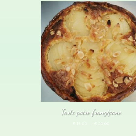
prix :
€ 15,00
à
€ 20,00
Tarte poire frangipane
Plage
€
15,00
–
€
20,00
de