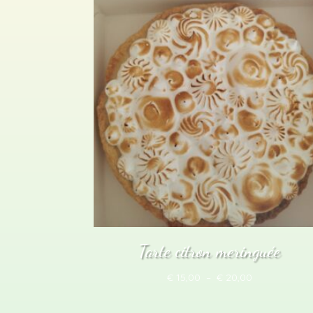
popularité
Tarte citron meringuée
Plage
€
15,00
–
€
20,00
de