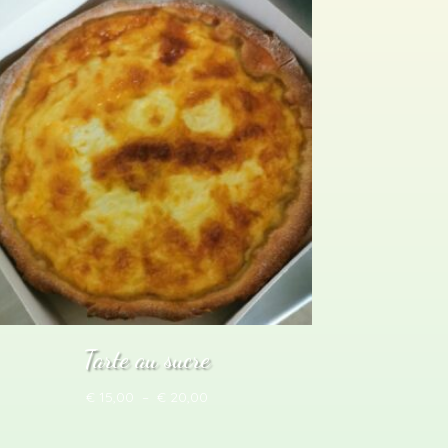
Tarte au sucre
Plage
€
15,00
–
€
20,00
de