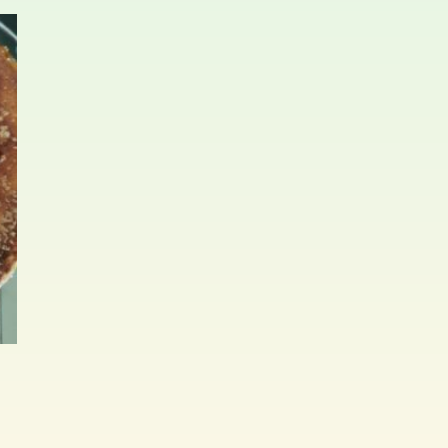
prix :
€ 15,00
à
€ 20,00