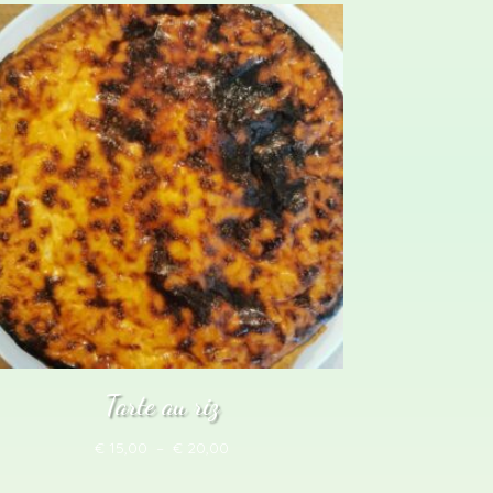
prix :
€ 15,00
à
€ 20,00
Tarte au riz
Plage
€
15,00
–
€
20,00
de