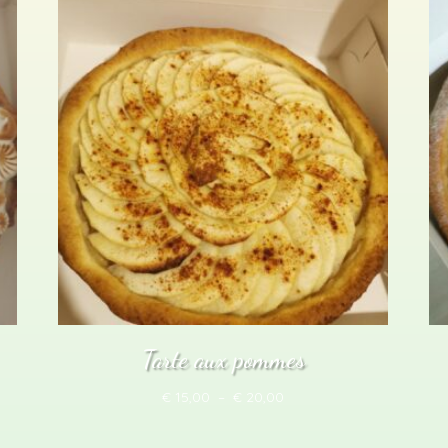
Tarte aux pommes
Plage
€
15,00
–
€
20,00
de