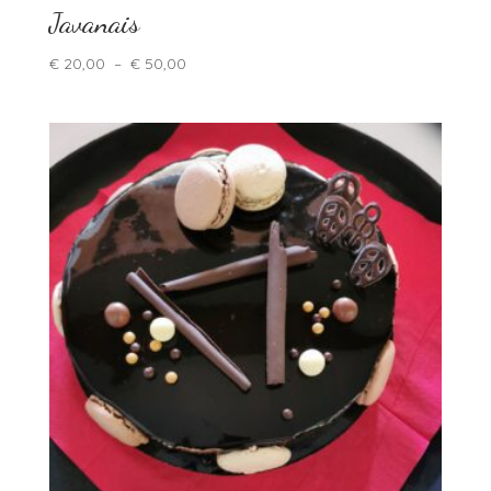
Javanais
Plage
€
20,00
–
€
50,00
de
prix :
€ 20,00
à
€ 50,00