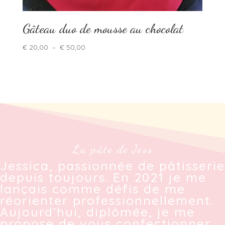
Gâteau duo de mousse au chocolat
Plage
€
20,00
–
€
50,00
de
prix :
€ 20,00
à
€ 50,00
La pâte de Jess
Jessica, passionnée de pâtisserie
depuis toujours. En 2021 je me
lançais comme défis de me
réorienter professionnellement.
Aujourd’hui, diplômée, je me
propose de vous confectionner