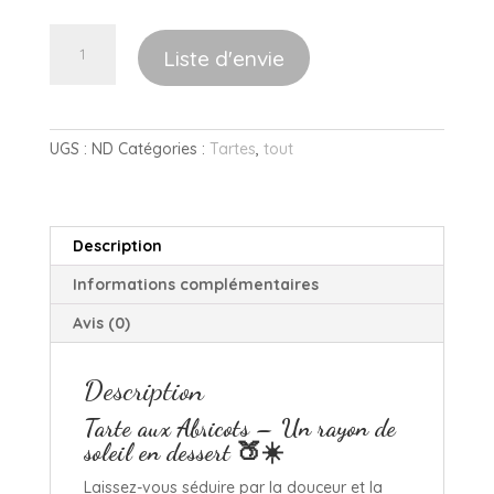
€ 20,00
quantité
Liste d'envie
de
Tarte
A
aux
l
abricots
t
UGS :
ND
Catégories :
Tartes
,
tout
e
r
n
Description
a
t
Informations complémentaires
i
Avis (0)
v
e
:
Description
Tarte aux Abricots – Un rayon de
soleil en dessert 🍑☀️
Laissez-vous séduire par la douceur et la